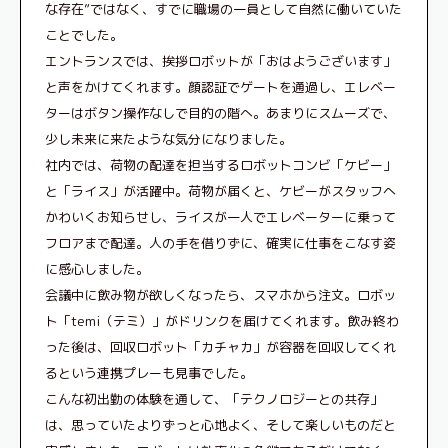
な存在”ではなく、すでに職場の一員として自然に働いていた
ことでした。
エントランスでは、挨拶ロボットが「おはようございます」
と声をかけてくれます。顔認証でゲートを通過し、エレベー
ターはボタン操作なしで目的の階へ。あまりにスムーズで、
少し未来に来たような気分になりました。
社内では、荷物の配達を担当するロボットコンビ「ケビー」
と「ライス」が活躍中。荷物が届くと、ケビーがスタッフへ
かわいくお知らせし、ライスが一人でエレベーターに乗って
フロアまで配達。人の手を借りずに、確実に仕事をこなす姿
に感心しました。
会議中に飲み物が欲しくなったら、スマホから注文。ロボッ
ト「temi（テミ）」がドリンクを届けてくれます。飲み終わ
った後は、回収ロボット「カチャカ」が容器を回収してくれ
るという連携プレーも見事でした。
こんな初出勤の体験を通して、「テクノロジーとの共存」
は、思っていたよりずっと心地よく、そして楽しいものだと