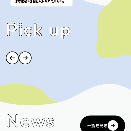
持続可能なみらい。
Pick up
Pick up
【公募のお知らせ】相模原市「ロボット
フレンドリー環境創出事業」庁内配送ロ
ボット・関連システム事業者の募集
News
News
一覧を見る